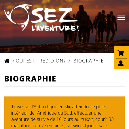
/
QUI EST FRED DION?
/
BIOGRAPHIE
BIOGRAPHIE
Traverser l’Antarctique en ski; atteindre le pôle
intérieur de l’Amérique du Sud; effectuer une
aventure de survie de 10 jours au Yukon; courir 33
marathons en 7 semaines; survivre 4 jours sans