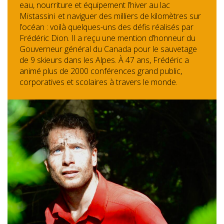
eau, nourriture et équipement l’hiver au lac
Mistassini et naviguer des milliers de kilomètres sur
l’océan : voilà quelques-uns des défis réalisés par
Frédéric Dion. Il a reçu une mention d’honneur du
Gouverneur général du Canada pour le sauvetage
de 9 skieurs dans les Alpes. À 47 ans, Frédéric a
animé plus de 2000 conférences grand public,
corporatives et scolaires à travers le monde.